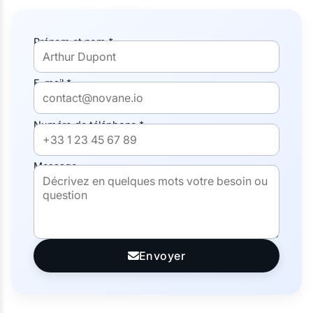
Prénom et nom *
E-mail *
Numéro de téléphone *
Message
Envoyer