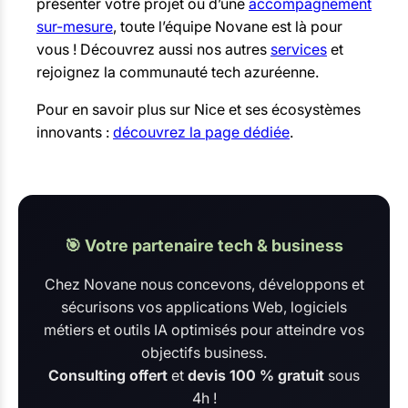
présenter votre projet ou d’une
accompagnement
sur-mesure
, toute l’équipe Novane est là pour
vous ! Découvrez aussi nos autres
services
et
rejoignez la communauté tech azuréenne.
Pour en savoir plus sur Nice et ses écosystèmes
innovants :
découvrez la page dédiée
.
🎯 Votre partenaire tech & business
Chez Novane nous concevons, développons et
sécurisons vos applications Web, logiciels
métiers et outils IA optimisés pour atteindre vos
objectifs business.
Consulting offert
et
devis 100 % gratuit
sous
4h !