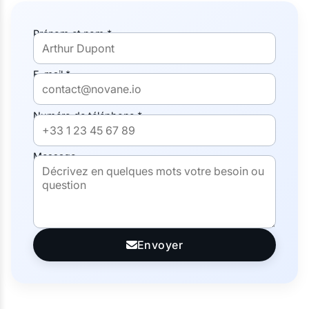
Prénom et nom *
E-mail *
Numéro de téléphone *
Message
Envoyer