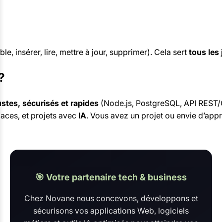
le, insérer, lire, mettre à jour, supprimer). Cela sert
tous les 
?
stes, sécurisés et rapides
(Node.js, PostgreSQL, API REST/G
laces, et projets avec
IA
. Vous avez un projet ou envie d’app
🎯 Votre partenaire tech & business
Chez Novane nous concevons, développons et
sécurisons vos applications Web, logiciels