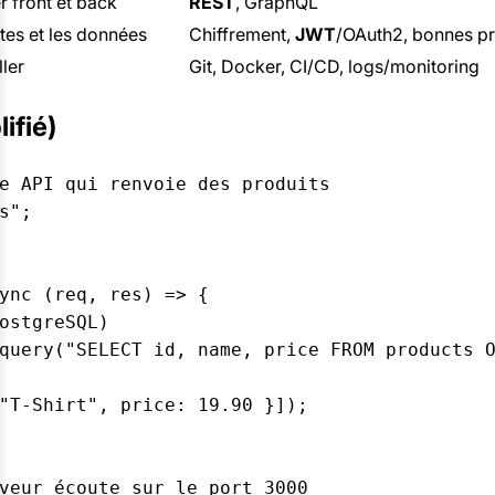
 front et back
REST
, GraphQL
tes et les données
Chiffrement,
JWT
/OAuth2, bonnes p
ller
Git, Docker, CI/CD, logs/monitoring
ifié)
e API qui renvoie des produits

";

ync (req, res) => {

ostgreSQL)

query("SELECT id, name, price FROM products O
"T-Shirt", price: 19.90 }]);
