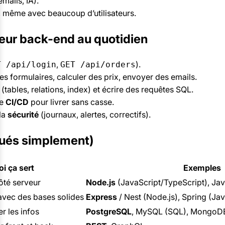
mails, IA).
sse, même avec beaucoup d’utilisateurs.
eur back-end au quotidien
,
).
T /api/login
GET /api/orders
es formulaires, calculer des prix, envoyer des emails.
(tables, relations, index) et écrire des requêtes SQL.
ne
CI/CD
pour livrer sans casse.
la
sécurité
(journaux, alertes, correctifs).
iqués simplement)
i ça sert
Exemples
côté serveur
Node.js
(JavaScript/TypeScript), Jav
vec des bases solides
Express
/ Nest (Node.js), Spring (Ja
r les infos
PostgreSQL
, MySQL (SQL), MongoDB