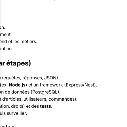
on.
ment.
end et les métiers.
ntinu.
r étapes)
(requêtes, réponses, JSON).
(ex.
Node.js
) et un framework (Express/Nest).
ion de données (PostgreSQL).
e d’articles, utilisateurs, commandes).
tion, droits) et des
tests
.
uis surveiller.