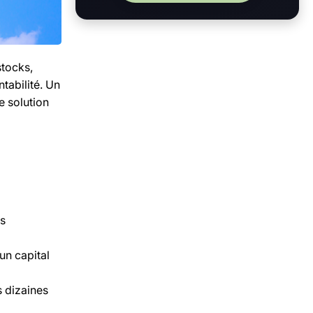
stocks,
ntabilité. Un
e solution
es
un capital
s dizaines