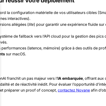
ur réussir votre déploiement
rd la configuration matérielle de vos utilisateurs cibles (S
rnes interactives).
rsions allégées (
lite
) pour garantir une expérience fluide sur
système de fallback vers l’API cloud pour la gestion des pics
ivés.
es performances (latence, mémoire) grâce à des outils de pr
nts
sur macOS.
AI franchit un pas majeur vers l’
IA embarquée
, offrant aux
alité et de réactivité inédit. Pour évaluer l’opportunité d’in
 et préparer un proof of concept,
contactez Novane
afin d’ob