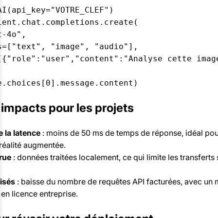
AI(api_key="VOTRE_CLEF")

ient.chat.completions.create(

-4o",

s=["text", "image", "audio"],

[{"role":"user","content":"Analyse cette image
 impacts pour les projets
 la latence
: moins de 50 ms de temps de réponse, idéal pour
 réalité augmentée.
rue
: données traitées localement, ce qui limite les transferts 
isés
: baisse du nombre de requêtes API facturées, avec un
en licence entreprise.