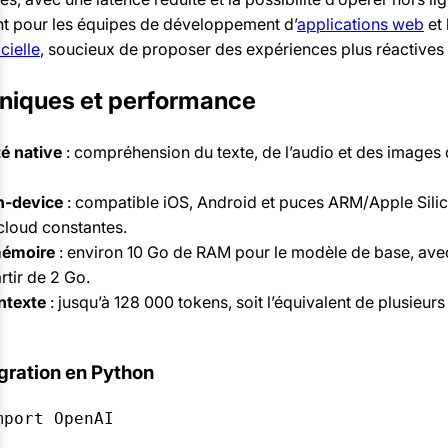
t pour les équipes de développement d’
applications web
et 
icielle
, soucieux de proposer des expériences plus réactives 
hniques et performance
é native
: compréhension du texte, de l’audio et des image
n-device
: compatible iOS, Android et puces ARM/Apple Silic
cloud constantes.
mémoire
: environ 10 Go de RAM pour le modèle de base, ave
rtir de 2 Go.
ntexte
: jusqu’à 128 000 tokens, soit l’équivalent de plusieur
gration en Python
port OpenAI
