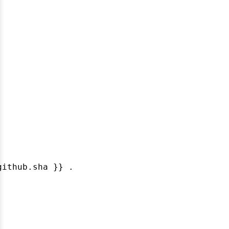
ithub.sha }} .
