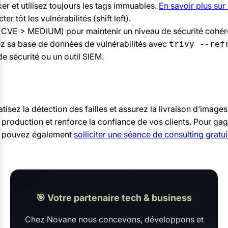
 et utilisez toujours les tags immuables.
En savoir plus su
r tôt les vulnérabilités (shift left).
les CVE > MEDIUM) pour maintenir un niveau de sécurité cohér
ez sa base de données de vulnérabilités avec
trivy --ref
de sécurité ou un outil SIEM.
tisez la détection des failles et assurez la livraison d’imag
en production et renforce la confiance de vos clients. Pour g
s pouvez également
solliciter une séance de consulting gratui
🎯 Votre partenaire tech & business
Chez Novane nous concevons, développons et