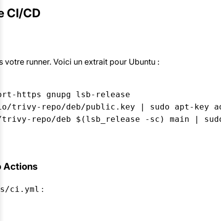
ne CI/CD
 votre runner. Voici un extrait pour Ubuntu :
rt-https gnupg lsb-release

o/trivy-repo/deb/public.key | sudo apt-key ad
/trivy-repo/deb $(lsb_release -sc) main | sudo
b Actions
:
s/ci.yml