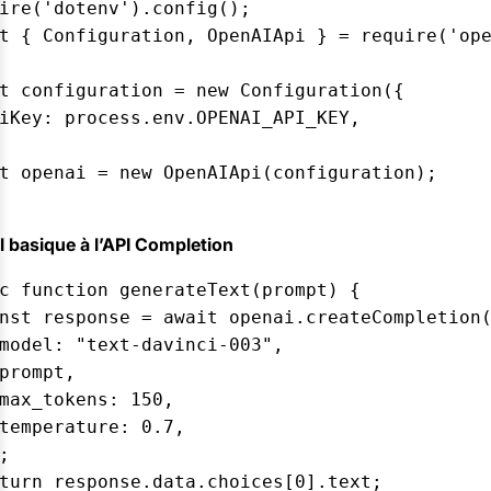
ire('dotenv').config();  

t { Configuration, OpenAIApi } = require('ope
t configuration = new Configuration({  

iKey: process.env.OPENAI_API_KEY,  

 

t openai = new OpenAIApi(configuration);  

 basique à l’API Completion
c function generateText(prompt) {  

nst response = await openai.createCompletion(
model: "text-davinci-003",  

prompt,  

max_tokens: 150,  

temperature: 0.7,  

;  

turn response.data.choices[0].text;  
