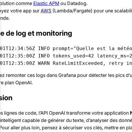
solution comme
Elastic APM
ou Datadog.
yez votre app sur
AWS
(Lambda/Fargate) pour une scalabilit
nde.
e de log et monitoring
01T12:34:56Z INFO prompt="Quelle est la météo
01T12:35:00Z INFO tokens_used=42 latency_ms=2
z remonter ces logs dans Grafana pour détecter les pics d’uti
tre plan OpenAI.
sion
s lignes de code, l’API OpenAI transforme votre application
 intelligent capable de générer du texte, d’analyser des donn
Pour aller plus loin, pensez à sécuriser vos clés, mettre en p