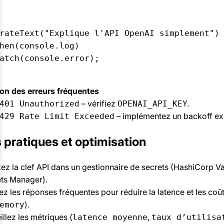
rateText("Explique l'API OpenAI simplement") 
hen(console.log)  

atch(console.error);  

on des erreurs fréquentes
– vérifiez
.
401 Unauthorized
OPENAI_API_KEY
– implémentez un backoff ex
429 Rate Limit Exceeded
 pratiques et optimisation
ez la clef API dans un gestionnaire de secrets (HashiCorp V
ts Manager).
z les réponses fréquentes pour réduire la latence et les coût
).
emory
illez les métriques (
,
latence moyenne
taux d’utilisa