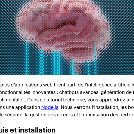
plus d’applications web tirent parti de l’intelligence artificiel
fonctionnalités innovantes : chatbots avancés, génération de 
ntimentale… Dans ce tutoriel technique, vous apprendrez à int
ns une application
Node.js
. Nous verrons l’installation, les b
e sécurité, la gestion des erreurs et l’optimisation des perf
is et installation