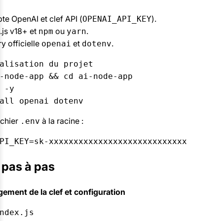
e OpenAI et clef API (
).
OPENAI_API_KEY
js v18+ et
ou
.
npm
yarn
ry officielle
et
.
openai
dotenv
alisation du projet  

-node-app && cd ai-node-app  

 -y  

ichier
à la racine :
.env
 pas à pas
ement de la clef et configuration
ndex.js  
