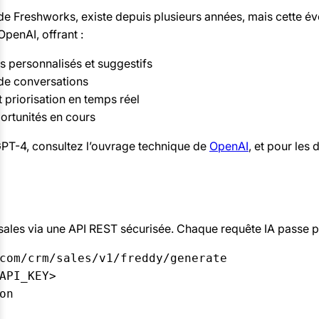
de Freshworks, existe depuis plusieurs années, mais cette é
OpenAI, offrant :
s personnalisés et suggestifs
 de conversations
 priorisation en temps réel
portunités en cours
GPT-4, consultez l’ouvrage technique de
OpenAI
, et pour les 
les via une API REST sécurisée. Chaque requête IA passe pa
com/crm/sales/v1/freddy/generate

API_KEY>

n
