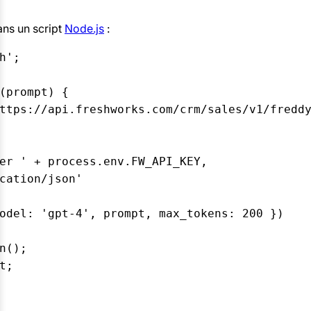
ns un script
Node.js
:
';

(prompt) {

ttps://api.freshworks.com/crm/sales/v1/freddy
er ' + process.env.FW_API_KEY,

cation/json'

odel: 'gpt-4', prompt, max_tokens: 200 })

n();

;
