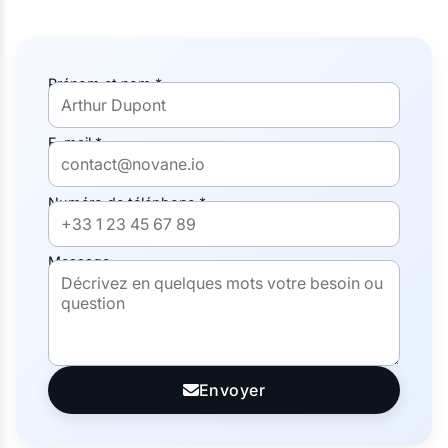
Prénom et nom *
E-mail *
Numéro de téléphone *
Message
Envoyer