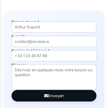
Prénom et nom *
E-mail *
Numéro de téléphone *
Message
Envoyer