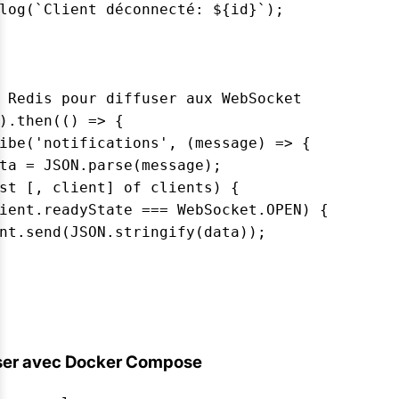
log(`Client déconnecté: ${id}`);

 Redis pour diffuser aux WebSocket

).then(() => {

ibe('notifications', (message) => {

ta = JSON.parse(message);

st [, client] of clients) {

ient.readyState === WebSocket.OPEN) {

nt.send(JSON.stringify(data));

iser avec Docker Compose