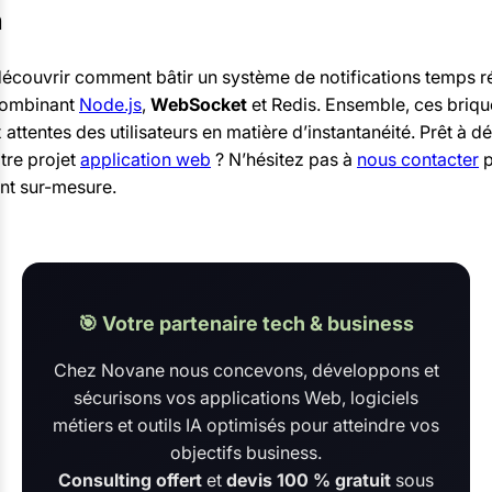
n
couvrir comment bâtir un système de notifications temps rée
combinant
Node.js
,
WebSocket
et Redis. Ensemble, ces briq
attentes des utilisateurs en matière d’instantanéité. Prêt à d
tre projet
application web
? N’hésitez pas à
nous contacter
p
t sur-mesure.
🎯 Votre partenaire tech & business
Chez Novane nous concevons, développons et
sécurisons vos applications Web, logiciels
métiers et outils IA optimisés pour atteindre vos
objectifs business.
Consulting offert
et
devis 100 % gratuit
sous