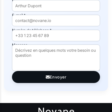
Prénom et nom *
E-mail *
Numéro de téléphone *
Message
Envoyer