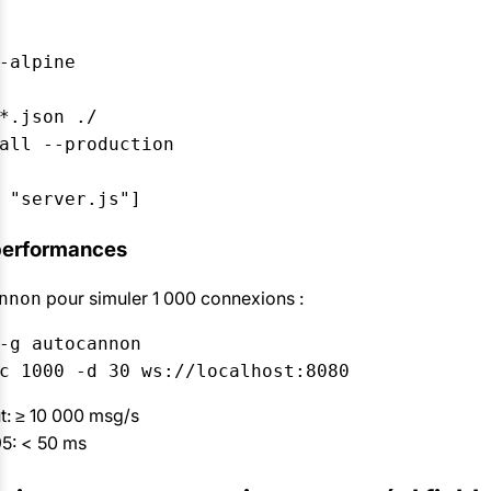
-alpine

*.json ./

all --production

 "server.js"]
 performances
pour simuler 1 000 connexions :
nnon
-g autocannon

c 1000 -d 30 ws://localhost:8080
: ≥ 10 000 msg/s
5: < 50 ms