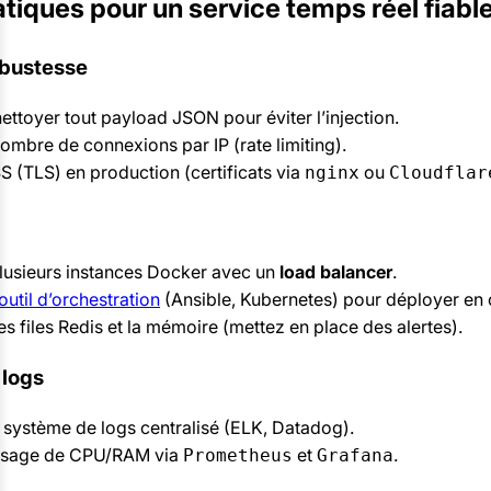
tiques pour un service temps réel fiabl
obustesse
nettoyer tout payload JSON pour éviter l’injection.
nombre de connexions par IP (rate limiting).
S (TLS) en production (certificats via
ou
nginx
Cloudflar
lusieurs instances Docker avec un
load balancer
.
outil d’orchestration
(Ansible, Kubernetes) pour déployer en c
les files Redis et la mémoire (mettez en place des alertes).
 logs
n système de logs centralisé (ELK, Datadog).
’usage de CPU/RAM via
et
.
Prometheus
Grafana