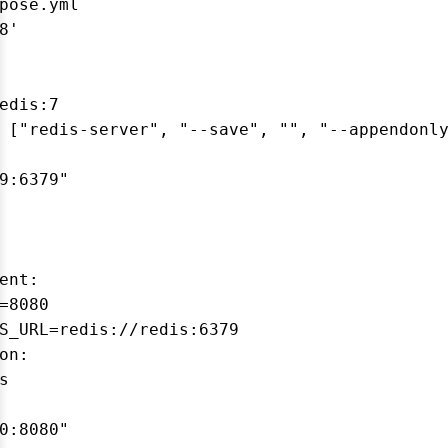
pose.yml

8'

edis:7

 ["redis-server", "--save", "", "--appendonly
9:6379"

ent:

=8080

S_URL=redis://redis:6379

on:



0:8080"
