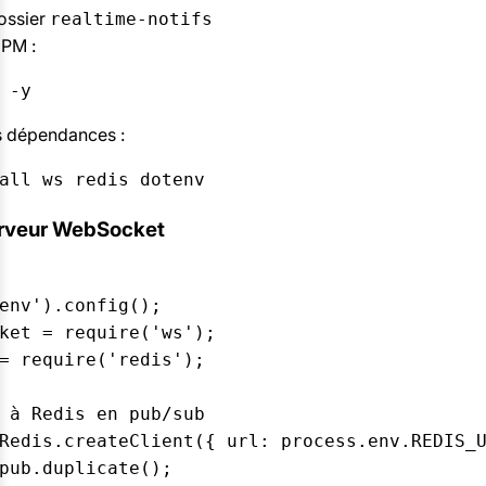
ossier
realtime-notifs
NPM :
 -y
es dépendances :
all ws redis dotenv
serveur WebSocket
env').config();

ket = require('ws');

= require('redis');

 à Redis en pub/sub

Redis.createClient({ url: process.env.REDIS_U
pub.duplicate();
