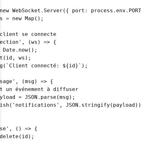
new WebSocket.Server({ port: process.env.PORT
s = new Map();

client se connecte

ection', (ws) => {

 Date.now();

t(id, ws);

g(`Client connecté: ${id}`);

sage', (msg) => {

t un événement à diffuser

yload = JSON.parse(msg);

ish('notifications', JSON.stringify(payload))
se', () => {

delete(id);
