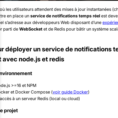
 les utilisateurs attendent des mises à jour instantanées (cha
ttre en place un
service de notifications temps réel
est deve
riel s’adresse aux développeurs Web disposant d’une
expérie
er parti de
WebSocket
et de Redis pour bâtir un système scalab
r déployer un service de notifications t
avec node.js et redis
’environnement
Node.js >=16 et NPM
Docker et Docker Compose (
voir guide Docker
)
 accès à un serveur Redis (local ou cloud)
le projet