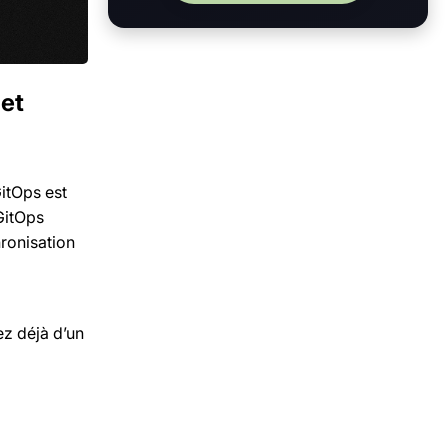
 et
itOps est
GitOps
hronisation
z déjà d’un