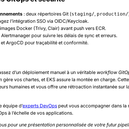
ronnements
: deux répertoires Git (
,
staging/
production/
agez l’intégration SSO via OIDC/Keycloak.
images Docker (Trivy, Clair) avant push vers ECR.
lertmanager pour suivre les délais de sync et erreurs.
et ArgoCD pour traçabilité et conformité.
assez d’un déploiement manuel à un véritable
workflow GitO
m gère vos chartes, et EKS assure la montée en charge. Cett
eurs humaines et vous offre une rétroaction instantanée sur l
re équipe d’
experts DevOps
peut vous accompagner dans la 
ps à l’échelle de vos applications.
ous pour une présentation personnalisée de votre futur pipel