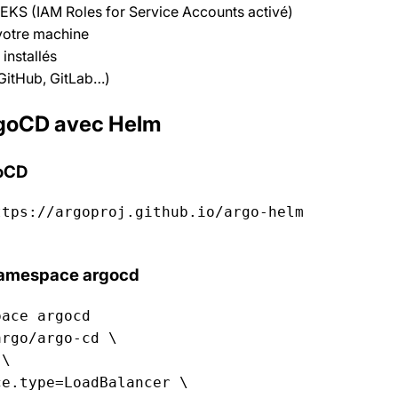
 EKS (IAM Roles for Service Accounts activé)
 votre machine
installés
(GitHub, GitLab…)
ArgoCD avec Helm
goCD
tps://argoproj.github.io/argo-helm  

 namespace argocd
ace argocd  

rgo/argo-cd \

\

e.type=LoadBalancer \
