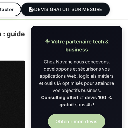
DEVIS GRATUIT SUR MESURE
tacter
 : guide
🎯 Votre partenaire tech &
business
Chez Novane nous concevons,
développons et sécurisons vos
applications Web, logiciels métiers
et outils IA optimisés pour atteindre
vos objectifs business.
Consulting offert
et
devis 100 %
gratuit
sous 4h !
Obtenir mon devis