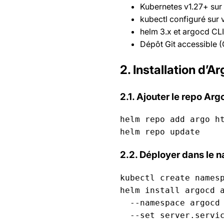
Kubernetes v1.27+ sur
kubectl configuré sur
helm 3.x et argocd CLI 
Dépôt Git accessible 
2. Installation d’
2.1. Ajouter le repo Ar
helm repo add argo ht
helm repo update
2.2. Déployer dans le
kubectl create namesp
helm install argocd a
  --namespace argocd 
  --set server.servic