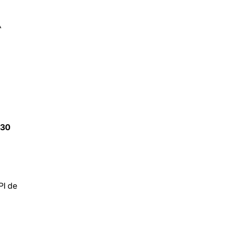


30
PI de