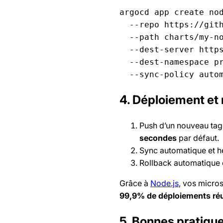
argocd app create nod
  --repo https://gith
  --path charts/my-no
  --dest-server https
  --dest-namespace pr
  --sync-policy auto
4. Déploiement et
Push d’un nouveau ta
secondes
par défaut.
Sync automatique et h
Rollback automatique e
Grâce à
Node.js
, vos micro
99,9% de déploiements ré
5. Bonnes pratique