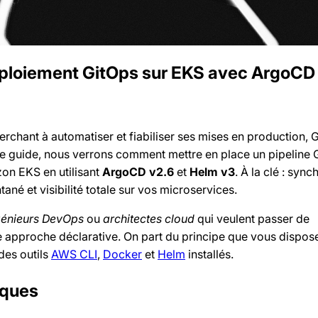
éploiement GitOps sur EKS avec ArgoCD
chant à automatiser et fiabiliser ses mises en production, G
e guide, nous verrons comment mettre en place un pipeline 
on EKS en utilisant
ArgoCD v2.6
et
Helm v3
. À la clé : sync
ané et visibilité totale sur vos microservices.
génieurs DevOps
ou
architectes cloud
qui veulent passer de
 approche déclarative. On part du principe que vous dispose
des outils
AWS CLI
,
Docker
et
Helm
installés.
iques