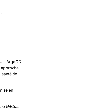
).
ps
: ArgoCD
e approche
a santé de
mise en
ine GitOps.