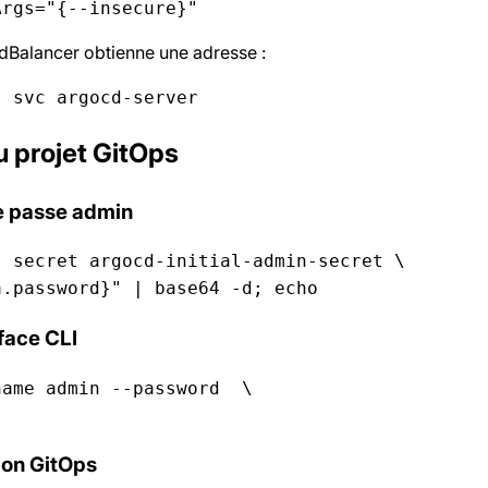
Args="{--insecure}"
dBalancer obtienne une adresse :
t svc argocd-server
u projet GitOps
de passe admin
 secret argocd-initial-admin-secret \

a.password}" | base64 -d; echo
rface CLI
name admin --password 
 \

ion GitOps