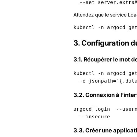
  --set server.extra
Attendez que le service Loa
kubectl -n argocd ge
3. Configuration d
3.1. Récupérer le mot 
kubectl -n argocd get
  -o jsonpath="{.dat
3.2. Connexion à l’inte
argocd login 
 --user
  --insecure
3.3. Créer une applicat