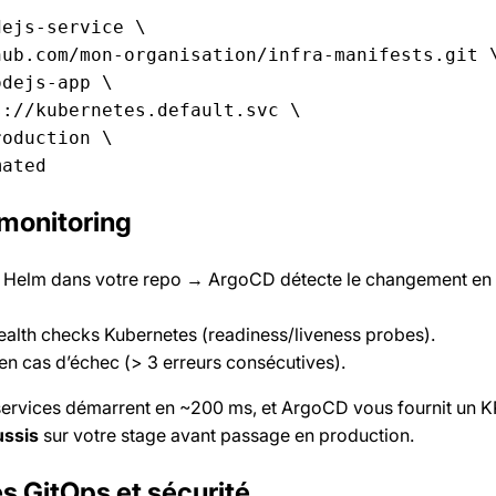
ejs-service \

ub.com/mon-organisation/infra-manifests.git \
dejs-app \

://kubernetes.default.svc \

oduction \

mated
 monitoring
g Helm dans votre repo → ArgoCD détecte le changement en
ealth checks Kubernetes (readiness/liveness probes).
n cas d’échec (> 3 erreurs consécutives).
services démarrent en ~200 ms, et ArgoCD vous fournit un K
ussis
sur votre stage avant passage en production.
s GitOps et sécurité