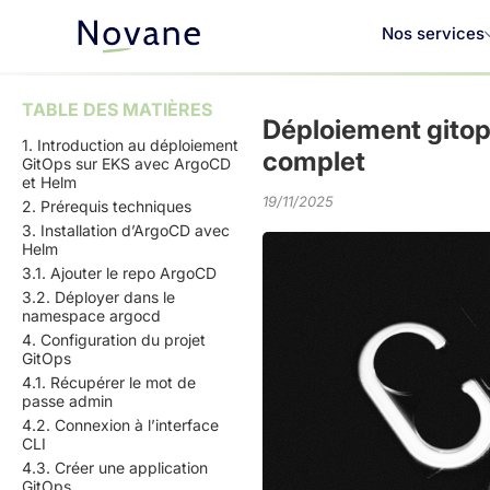
Nos services
TABLE DES MATIÈRES
Déploiement gitops
1. Introduction au déploiement
complet
GitOps sur EKS avec ArgoCD
et Helm
19/11/2025
2. Prérequis techniques
3. Installation d’ArgoCD avec
Helm
3.1. Ajouter le repo ArgoCD
3.2. Déployer dans le
namespace argocd
4. Configuration du projet
GitOps
4.1. Récupérer le mot de
passe admin
4.2. Connexion à l’interface
CLI
4.3. Créer une application
GitOps