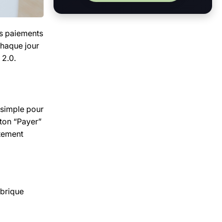
es paiements
 chaque jour
 2.0.
n simple pour
uton “Payer”
rtement
 brique