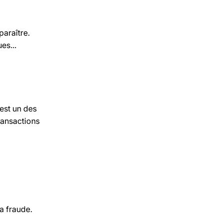
paraître.
es...
’est un des
ransactions
a fraude.