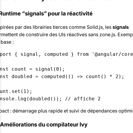
 Runtime “signals” pour la réactivité
spirées par des librairies tierces comme Solid.js, les
signals
rmettent de construire des UIs réactives sans zone.js. Exemp
 base :
port { signal, computed } from '@angular/core
nst count = signal(0);

nst doubled = computed(() => count() * 2);

unt.set(1);

pact : démarrage plus rapide et suivi de dépendances optimi
 Améliorations du compilateur Ivy