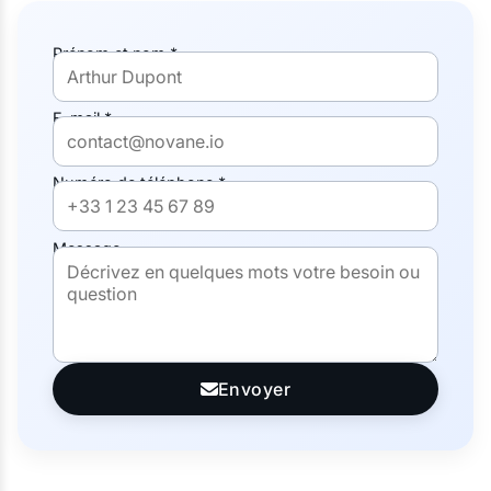
Prénom et nom *
E-mail *
Numéro de téléphone *
Message
Envoyer