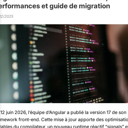
erformances et guide de migration
12/2025
 12 juin 2026, l’équipe d’Angular a publié la version 17 de son
amework front-end. Cette mise à jour apporte des optimisati
tables du compilateur, un nouveau runtime réactif “signals” e