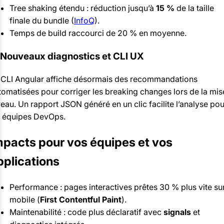
Tree shaking étendu : réduction jusqu’à
15 %
de la taille
finale du bundle (
InfoQ
).
Temps de build raccourci de 20 % en moyenne.
 Nouveaux diagnostics et CLI UX
 CLI Angular affiche désormais des recommandations
tomatisées pour corriger les breaking changes lors de la mis
veau. Un rapport JSON généré en un clic facilite l’analyse pou
s équipes DevOps.
mpacts pour vos équipes et vos
pplications
Performance : pages interactives prêtes 30 % plus vite su
mobile (
First Contentful Paint
).
Maintenabilité : code plus déclaratif avec
signals
et