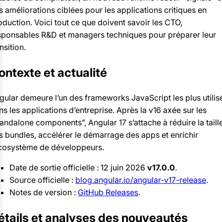
s améliorations ciblées pour les applications critiques en
oduction. Voici tout ce que doivent savoir les CTO,
sponsables R&D et managers techniques pour préparer leur
nsition.
ontexte et actualité
gular demeure l’un des frameworks JavaScript les plus utilis
ns les applications d’entreprise. Après la v16 axée sur les
tandalone components”, Angular 17 s’attache à réduire la taill
s bundles, accélérer le démarrage des apps et enrichir
écosystème de développeurs.
Date de sortie officielle : 12 juin 2026
v17.0.0
.
Source officielle :
blog.angular.io/angular-v17-release
.
Notes de version :
GitHub Releases
.
étails et analyses des nouveautés